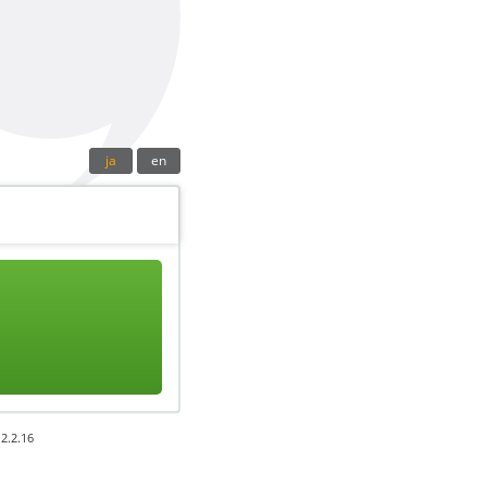
ja
en
2.2.16